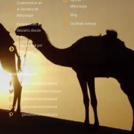
lujo en
Cuatrimotos en
Merzouga
el desierto de
blog
Merzouga
Quiénes somos
Excursiones al
desierto desde
Fez
Tour en 4x4 por
Merzouga
REDES SOCIALES
genuinemoroccotours
@genuinemoroccotours
genuinemoroccotours
genuinemoroccotours
genuinemoroccotours