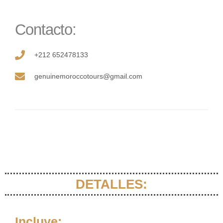
Contacto:
+212 652478133
genuinemoroccotours@gmail.com
DETALLES:
Incluye: