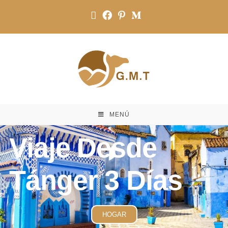
MENÚ
Viaje Desde
Tánger 3 Días
HOGAR