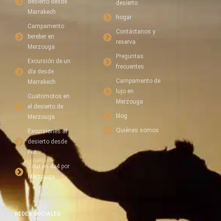
desierto desde
desierto
Marrakech
hogar
Campamento
Contáctanos y
bereber en
reserva
Merzouga
Preguntas
Excursión de un
frecuentes
día desde
Campamento de
Marrakech
lujo en
Cuatrimotos en
Merzouga
el desierto de
blog
Merzouga
Quiénes somos
Excursiones al
desierto desde
Fez
Tour en 4x4 por
Merzouga
REDES SOCIALES